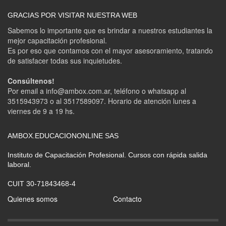
GRACIAS POR VISITAR NUESTRA WEB
Sabemos lo importante que es brindar a nuestros estudiantes la
mejor capacitación profesional.
Es por eso que contamos con el mayor asesoramiento, tratando
de satisfacer todas sus inquietudes.
Consúltenos!
Por email a info@ambox.com.ar, teléfono o whatsapp al
3515943973 o al 3517589097. Horario de atención lunes a
viernes de 9 a 19 hs.
AMBOX.EDUCACIONONLINE SAS
Instituto de Capacitación Profesional. Cursos con rápida salida
laboral.
CUIT 30-71843468-4
Quienes somos
Contacto